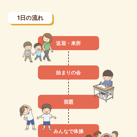
1日の流れ
送迎・来所
始まりの会
宿題
みんなで体操