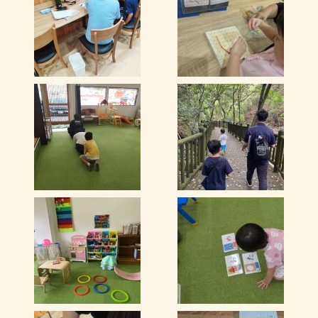
そこで私は、専門的な療育プログラムの提供が可能な
（株）健生と開業支援契約を結び、「児童発達支援・
放課後デイサービス」の開業準備を進めてきました。
発達障害を抱えた子が、それまでできなかったことが
一つでもできるようになることを目指し、スモールス
テップで成長を助けられたらと願っています。
そして発達障害の子を持つお母さまにも笑顔あふれる
家庭を築いていただきたいと思っています。
代表 寒川 真里
略歴