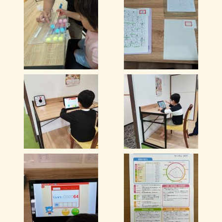
1986年 3月
鹿児島大学教育学部 中学校教員養成課程 数学
科卒業
1986年 4月
鹿児島私立中高一貫校にて数学教諭として勤務
2006年 8月
京進スクール・ワン谷山教室設立・・現在に至る