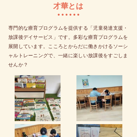
才華とは
で、一旦教職を離れざるを得なくなってしまいまし
た。４人の子の子育てに日々奮闘する中で子供に教え
られたことも沢山あり、豊かな知識と経験となりまし
専門的な療育プログラムを提供する「児童発達支援・
た。そして自分の教員経験と子育て経験を活かすため
放課後デイサービス」です。多彩な療育プログラムを
に、今の学習塾を起こし、悩めるお母様方の相談にも
展開しています。こころとからだに働きかけるソーシ
乗ってきました。
ャルトレーニングで、一緒に楽しい放課後をすごしま
せんか？
その中で近年、不登校生の増加と発達障害を抱えた児
童の増加を目のあたりにしてきました。発達障害を抱
えているために普通の子と一緒に学んだり遊んだりす
ることに困難が生じ、その結果、不登校になった子も
います。不登校生だけなら学習塾として学習面を手助
けできますが、発達障害の子を手助けするのには限界
も感じていました。自分でもいろいろと模索していく
中で、「療育」に関心を持ちました。